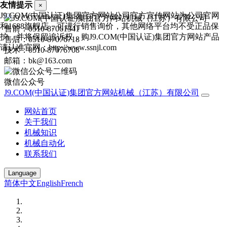
友情提示
×
J9.COM(中国认证)集团官方网站公司官方宣传网站为公司官网
和1688旗舰店，可进行销售询价，其他网络平台均不受正品保
售前：0510-87061341
护，并将保留追诉权，购J9.COM(中国认证)集团官方网站产品
售后：0510-87076718
请认准官网：http://www.ssnjl.com
技术：0510-87076708
邮箱：bk@163.com
微信公众号
J9.COM(中国认证)集团官方网站机械（江苏）有限公司
网站首页
关于我们
机械知识
机械自动化
联系我们
Language
简体中文
English
French