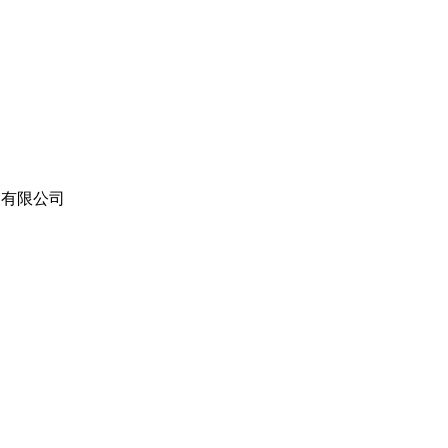
苏）有限公司