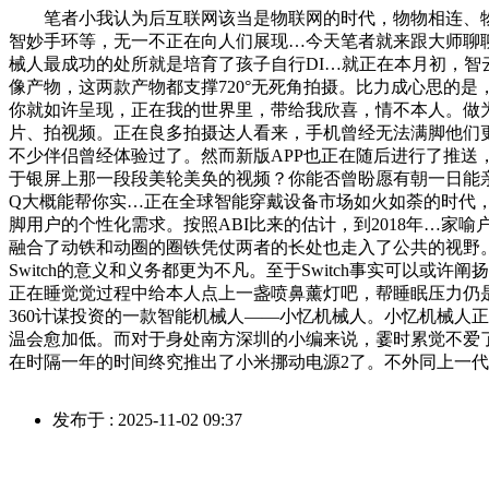
笔者小我认为后互联网该当是物联网的时代，物物相连、物随人
智妙手环等，无一不正在向人们展现…今天笔者就来跟大师聊聊一款
械人最成功的处所就是培育了孩子自行DI…就正在本月初，智云科技
像产物，这两款产物都支撑720°无死角拍摄。比力成心思的是，
你就如许呈现，正在我的世界里，带给我欣喜，情不本人。做为
片、拍视频。正在良多拍摄达人看来，手机曾经无法满脚他们更高的
不少伴侣曾经体验过了。然而新版APP也正在随后进行了推送，
于银屏上那一段段美轮美奂的视频？你能否曾盼愿有朝一日能亲
Q大概能帮你实…正在全球智能穿戴设备市场如火如荼的时代
脚用户的个性化需求。按照ABI比来的估计，到2018年…
融合了动铁和动圈的圈铁凭仗两者的长处也走入了公共的视野。相
Switch的意义和义务都更为不凡。至于Switch事实可
正在睡觉觉过程中给本人点上一盏喷鼻薰灯吧，帮睡眠压力仍
360计谋投资的一款智能机械人——小忆机械人。小忆机械人
温会愈加低。而对于身处南方深圳的小编来说，霎时累觉不爱了
在时隔一年的时间终究推出了小米挪动电源2了。不外同上一代
发布于 : 2025-11-02 09:37