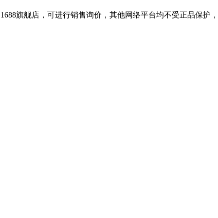
和1688旗舰店，可进行销售询价，其他网络平台均不受正品保护，