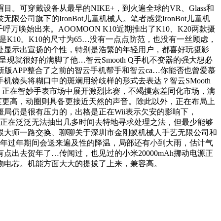
穿戴设备从最早的NIKE+，到火遍全球的VR、Glass和
旗下的IronBot儿童机械人。笔者感觉IronBot儿童机
万唤始出来。AOOMOON K10近期推出了K10、K20两款摄
是K10。K10的尺寸为65…没有一点点防范，也没有一丝顾虑，
处处显示出宣扬的个性，特别是浩繁的年轻用户，都喜好玩摄影
现就很好的满脚了他…智云Smooth Q手机不变器的强大想必
新版APP整合了之前的智云手机帮手和智云ca…你能否也曾爱慕
镜头将糊口中的斑斓用纷歧样的形式去表达？智云SMooth
，正在智妙手表市场中展开激烈比赛，不竭摸索差同化市场，满
络度更高，动圈则具备更接近天然的声音。除此以外，正在布局上
僵局仍是很有压力的，出格是正在Wii表示欠安的影响下，
概我们正在泛泛无法抽出几多时间去特地寻求处理之法，但最少能够
跟大师一路交换、聊聊关于深圳市金刚蚁机械人手艺无限公司和
本年过年期间会送来遍及性的降温，局部还有小到大雨，估计气
出去贺年了…传闻过，也见过的小米20000mAh挪动电源正
合物电芯。机能方面大大的提拔了上来，兼容高。