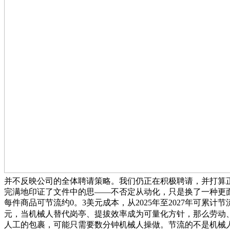
并不反映公司的全体聘请策略。我们仍正在积极聘请，并打算正
完满地印证了文件中的思——不否定从动化，只是换了一种更
每件商品可节流约0。3美元成本，从2025年至2027年可累计
元，当机械人替代岗亭、提拔效率成为可量化方针，那么劳动
人工的包裹，可能只需要数分钟机械人操做。节流的不是机械