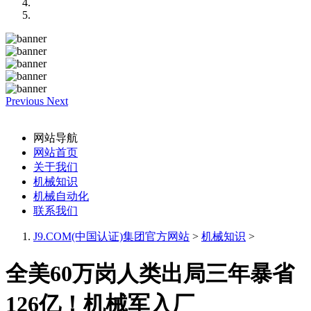
Previous
Next
网站导航
网站首页
关于我们
机械知识
机械自动化
联系我们
J9.COM(中国认证)集团官方网站
>
机械知识
>
全美60万岗人类出局三年暴省
126亿！机械军入厂