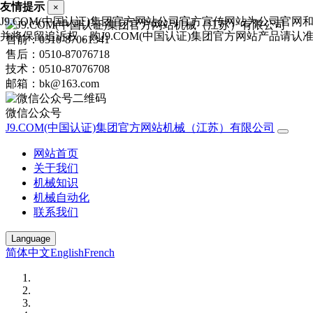
友情提示
×
J9.COM(中国认证)集团官方网站公司官方宣传网站为公司官
并将保留追诉权，购J9.COM(中国认证)集团官方网站产品请认准官网：http
售前：0510-87061341
售后：0510-87076718
技术：0510-87076708
邮箱：bk@163.com
微信公众号
J9.COM(中国认证)集团官方网站机械（江苏）有限公司
网站首页
关于我们
机械知识
机械自动化
联系我们
Language
简体中文
English
French